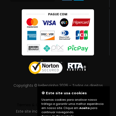
Copyrights © kellenzinha 2026 - Todos os direitos
reservados
🍪 Este site usa cookies
Usamos cookies para analisar nosso
tráfego e garantir uma melhor experiência
Termos & Condições
|
Política de Privacidade
em nosso site. Clique em
Aceito
para
Este site inclui conteúdo protegido por direitos
continuar navegando.