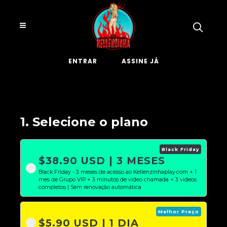
ENTRAR
ASSINE JÁ
1. Selecione o plano
Black Friday
$38.90 USD | 3 MESES
Black Friday - 3 meses de acesso ao Kellenzinhaplay.com + 1
mes de Grupo VIP + 3 minutos de video chamada + 3 videos
completos | Sem renovação automática
Melhor Preço
$5.90 USD | 1 DIA