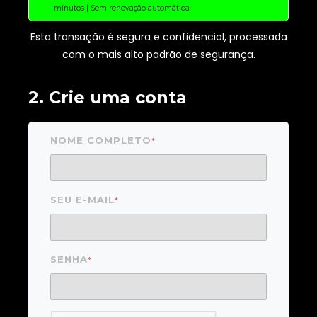
minutos | Sem renovação automática
Esta transação é segura e confidencial, processada
com o mais alto padrão de segurança.
2. Crie uma conta
NOME COMPLETO
*
SEU E-MAIL
*
SENHA
*