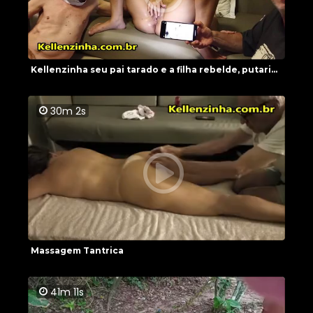
Kellenzinha seu pai tarado e a filha rebelde, putari...
30m 2s
Massagem Tantrica
41m 11s