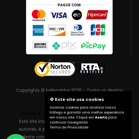
Copyrights © kellenzinha 2026 - Todos os direitos
reservados
🍪 Este site usa cookies
Usamos cookies para analisar nosso
tráfego e garantir uma melhor experiência
Termos & Condições
|
Política de Privacidade
em nosso site. Clique em
Aceito
para
Este site inclui conteúdo protegido por direitos
continuar navegando.
Termo de Privacidade
autorais, é proibida reprodução total ou parcial
deste conteúdo sem autorização prévia do