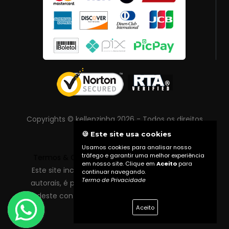
Copyrights © kellenzinha 2026 - Todos os direitos
reservados
🍪 Este site usa cookies
Usamos cookies para analisar nosso
tráfego e garantir uma melhor experiência
Termos & Condições
|
Política de Privacidade
em nosso site. Clique em
Aceito
para
Este site inclui conteúdo protegido por direitos
continuar navegando.
Termo de Privacidade
autorais, é proibida reprodução total ou parcial
deste conteúdo sem autorização prévia do
Aceito
proprietário do site.